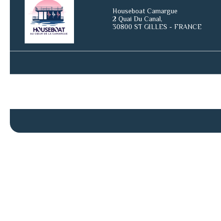
Houseboat Camargue
2 Quai Du Canal,
30800 ST GILLES - FRANCE