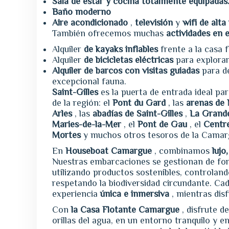
Sala de estar y cocina totalmente equipadas
Baño moderno
Aire acondicionado
,
televisión
y
wifi de alta
También ofrecemos muchas
actividades en e
Alquiler
de kayaks inflables
frente a la casa f
Alquiler
de bicicletas eléctricas
para explora
Alquiler de barcos con visitas guiadas
para de
excepcional fauna.
Saint-Gilles
es la puerta de entrada ideal pa
de la región: el
Pont du Gard
, las
arenas de
Arles
, las
abadías de Saint-Gilles
,
La Grand
Maries-de-la-Mer
, el
Pont de Gau
, el
Centr
Mortes
y muchos otros tesoros de la Camar
En
Houseboat Camargue
, combinamos
lujo
Nuestras embarcaciones se gestionan de fo
utilizando productos sostenibles, controlan
respetando la biodiversidad circundante. Ca
experiencia
única e inmersiva
, mientras dis
Con
la Casa Flotante Camargue
, disfrute d
orillas del agua, en un entorno tranquilo y