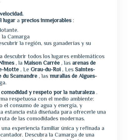
.
 velocidad.
l lugar
a
precios inmejorables
:
lotante.
r la Camarga
scubrir la región, sus ganaderías y su
ra descubrir todos los lugares emblemáticos
 Nîmes
, la
Maison Carrée
, las
arenas de
e-Motte
, Le
Grau-du-Roi
, Les
Saintes-
e du Scamandre
, las
murallas de Aigues-
ga.
, comodidad y respeto por la naturaleza
.
rma respetuosa con el medio ambiente:
do el consumo de agua y energía, y
da estancia está diseñada para ofrecerle una
fruta de las comodidades modernas.
e una experiencia familiar única y refinada a
 encantador. Descubra la Camarga de una