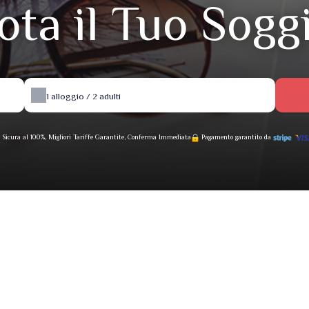
ota il Tuo Sogg
1
alloggio /
2
adulti
 Sicura al 100%, Migliori Tariffe Garantite, Conferma Immediata
Pagamento garantito da
Disponibilità