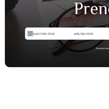
Pren
Da
a
Prenotazione