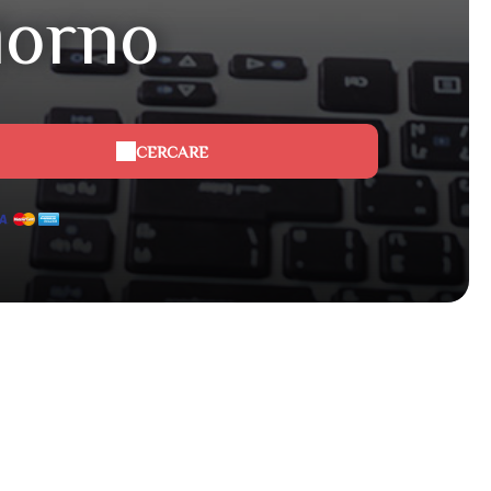
iorno
CERCARE